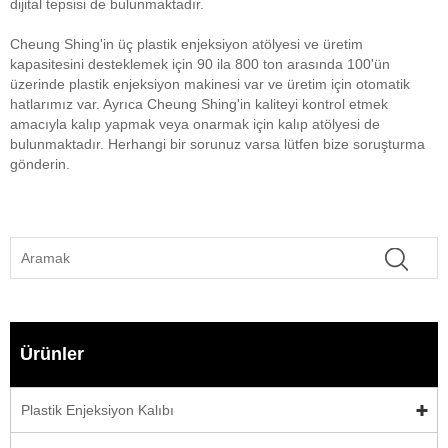
dijital tepsisi de bulunmaktadır.
Cheung Shing'in üç plastik enjeksiyon atölyesi ve üretim
kapasitesini desteklemek için 90 ila 800 ton arasında 100'ün
üzerinde plastik enjeksiyon makinesi var ve üretim için otomatik
hatlarımız var. Ayrıca Cheung Shing'in kaliteyi kontrol etmek
amacıyla kalıp yapmak veya onarmak için kalıp atölyesi de
bulunmaktadır. Herhangi bir sorunuz varsa lütfen bize soruşturma
gönderin.
Ürünler
Plastik Enjeksiyon Kalıbı