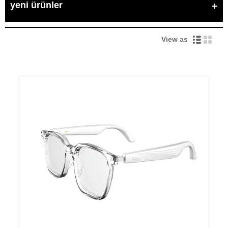
yeni ürünler
View as