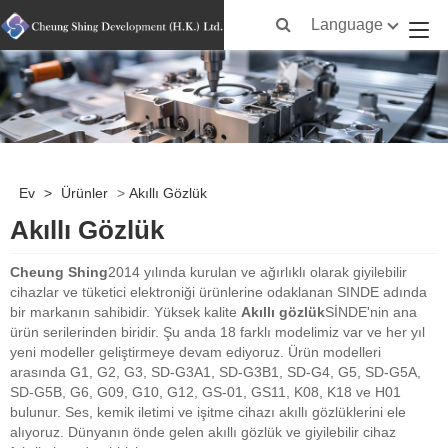
Language
Ev
>
Ürünler
>
Akıllı Gözlük
Akıllı Gözlük
Cheung Shing
2014 yılında kurulan ve ağırlıklı olarak giyilebilir
cihazlar ve tüketici elektroniği ürünlerine odaklanan SINDE adında
bir markanın sahibidir. Yüksek kalite
Akıllı gözlük
SİNDE'nin ana
ürün serilerinden biridir. Şu anda 18 farklı modelimiz var ve her yıl
yeni modeller geliştirmeye devam ediyoruz. Ürün modelleri
arasında G1, G2, G3, SD-G3A1, SD-G3B1, SD-G4, G5, SD-G5A,
SD-G5B, G6, G09, G10, G12, GS-01, GS11, K08, K18 ve H01
bulunur. Ses, kemik iletimi ve işitme cihazı akıllı gözlüklerini ele
alıyoruz. Dünyanın önde gelen akıllı gözlük ve giyilebilir cihaz