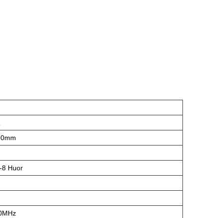
R
*60mm
7-8 Huor
80MHz