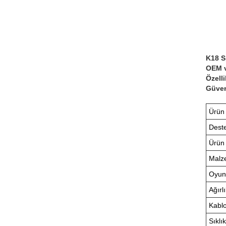
K18 S
OEM v
Özell
Güven
Ürün
Dest
Ürün
Malz
Oyun
Ağırl
Kabl
Sıklık