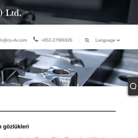
nfo@cs-dv.com
+852-27906926
Language
 gözlükleri