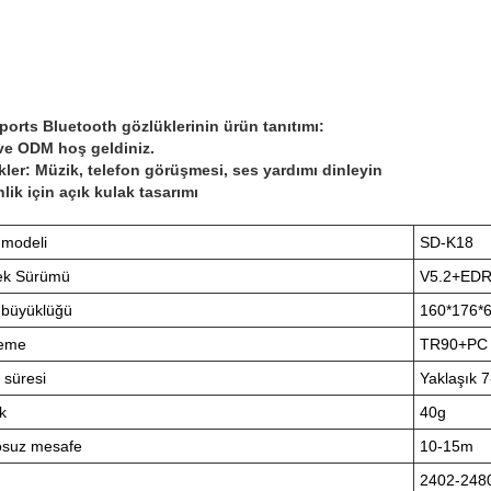
ports Bluetooth gözlüklerinin ürün tanıtımı:
e ODM hoş geldiniz.
ikler: Müzik, telefon görüşmesi, ses yardımı dinleyin
lik için açık kulak tasarımı
 modeli
SD-K18
ek Sürümü
V5.2+ED
 büyüklüğü
160*176
eme
TR90+PC
 süresi
Yaklaşık 
ık
40g
osuz mesafe
10-15m
2402-24