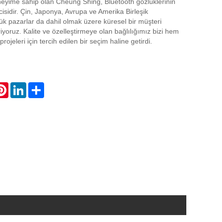
eneyime sahip olan Cheung Shing, Bluetooth gözlüklerinin
cisidir. Çin, Japonya, Avrupa ve Amerika Birleşik
yük pazarlar da dahil olmak üzere küresel bir müşteri
yoruz. Kalite ve özelleştirmeye olan bağlılığımız bizi hem
eleri için tercih edilen bir seçim haline getirdi.
atsApp
Pinterest
LinkedIn
Share