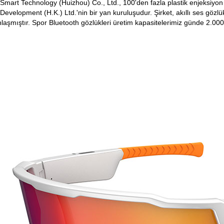
Smart Technology (Huizhou) Co., Ltd., 100'den fazla plastik enjeksiyo
Development (H.K.) Ltd.'nin bir yan kuruluşudur. Şirket, akıllı ses gözlük
aşmıştır. Spor Bluetooth gözlükleri üretim kapasitelerimiz günde 2.000