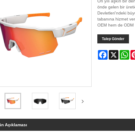
On yılı aşkın bir d
önde gelen bir üreti
Devletleri'ndeki bü
tabanına hizmet veri
OEM hem de ODM proj
Talep Gönder
Facebook
X
Wh
ün Açıklaması