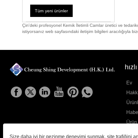
Tüm yeni ürünler
Çin'deki profesyonel Kemik İletimli Camlar üretici ve tedari
istiyorsanız web sayfasındaki iletişim bilgileri aracılığıyla bi
hızl
Ev
Hakk
Ürünl
Habe
Ürün 
Tale
Size daha iyi bir gezinme deneyimi sunmak, site trafiğini an