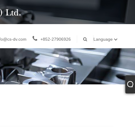
nfo@cs-dv.com
+852-27906926
Language