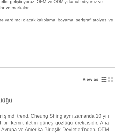
deller geliştiriyoruz. OEM ve ODM'yi kabul ediyoruz ve
lar ve markalar.
ine yardımcı olacak kalıplama, boyama, serigrafi atölyesi ve
View as
zlüğü
leri şimdi trend. Cheung Shing aynı zamanda 10 yılı
l bir kemik iletim güneş gözlüğü üreticisidir. Ana
, Avrupa ve Amerika Birleşik Devletleri'nden. OEM