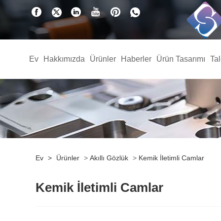
Ev
Hakkımızda
Ürünler
Haberler
Ürün Tasarımı
Ta
Ev
>
Ürünler
>
Akıllı Gözlük
>
Kemik İletimli Camlar
Kemik İletimli Camlar