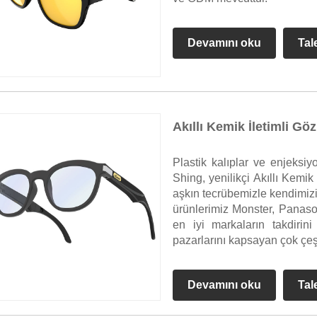
Devamını oku
Tal
Akıllı Kemik İletimli Göz
Plastik kalıplar ve enjeks
Shing, yenilikçi Akıllı Kemik 
aşkın tecrübemizle kendimizi 
ürünlerimiz Monster, Panas
en iyi markaların takdirin
pazarlarını kapsayan çok çeşi
Devamını oku
Tal