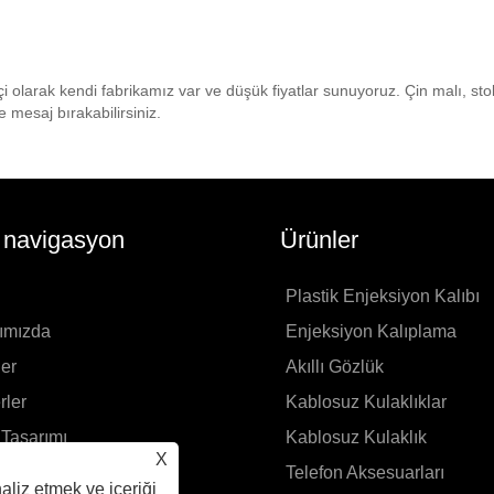
kçi olarak kendi fabrikamız var ve düşük fiyatlar sunuyoruz. Çin malı, s
ze mesaj bırakabilirsiniz.
ı navigasyon
Ürünler
Plastik Enjeksiyon Kalıbı
ımızda
Enjeksiyon Kalıplama
er
Akıllı Gözlük
rler
Kablosuz Kulaklıklar
Tasarımı
Kablosuz Kulaklık
X
p Gönder
Telefon Aksesuarları
aliz etmek ve içeriği