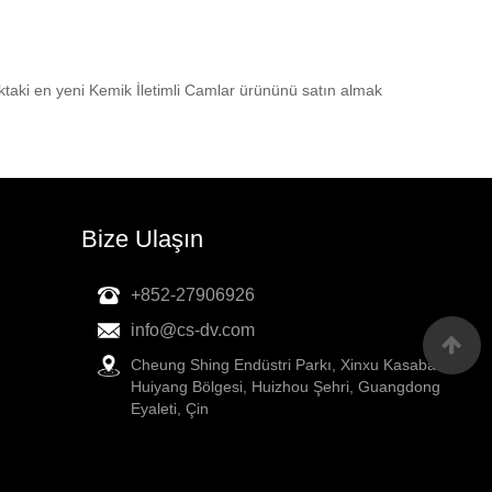
toktaki en yeni Kemik İletimli Camlar ürününü satın almak
Bize Ulaşın
+852-27906926
info@cs-dv.com
Cheung Shing Endüstri Parkı, Xinxu Kasabası,
Huiyang Bölgesi, Huizhou Şehri, Guangdong
Eyaleti, Çin