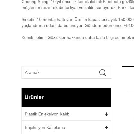
Cheung Shing, 10 yıl önce ilk kemik iletimli Bluetooth gözl
müşterilerimize rekabetçi fiyat ve kalite sunuyoruz. Farklı 
Şirketin 10 montaj hattı var. Üretim kapasitesi aylık 150.00
yaşlandırma odası da bulunuyor. Göndermeden önce % 1
Kemik İletimli Gözlükler hakkında daha fazla bilgi edinmek is
Ürünler
Plastik Enjeksiyon Kalıbı
Enjeksiyon Kalıplama