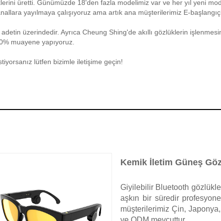
üklerini üretti. Günümüzde 18'den fazla modelimiz var ve her yıl yeni mo
kanallara yayılmaya çalışıyoruz ama artık ana müşterilerimiz E-başlangıç
0 adetin üzerindedir. Ayrıca Cheung Shing'de akıllı gözlüklerin işlenmes
00% muayene yapıyoruz.
tiyorsanız lütfen bizimle iletişime geçin!
Kemik İletim Güneş Gö
Giyilebilir Bluetooth gözlük
aşkın bir süredir profesyone
müşterilerimiz Çin, Japonya
ve ODM mevcuttur.