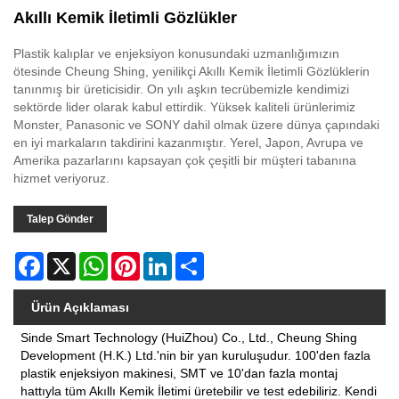
Akıllı Kemik İletimli Gözlükler
Plastik kalıplar ve enjeksiyon konusundaki uzmanlığımızın
ötesinde Cheung Shing, yenilikçi Akıllı Kemik İletimli Gözlüklerin
tanınmış bir üreticisidir. On yılı aşkın tecrübemizle kendimizi
sektörde lider olarak kabul ettirdik. Yüksek kaliteli ürünlerimiz
Monster, Panasonic ve SONY dahil olmak üzere dünya çapındaki
en iyi markaların takdirini kazanmıştır. Yerel, Japon, Avrupa ve
Amerika pazarlarını kapsayan çok çeşitli bir müşteri tabanına
hizmet veriyoruz.
Talep Gönder
Facebook
X
WhatsApp
Pinterest
LinkedIn
Share
Ürün Açıklaması
Sinde Smart Technology (HuiZhou) Co., Ltd., Cheung Shing
Development (H.K.) Ltd.'nin bir yan kuruluşudur. 100'den fazla
plastik enjeksiyon makinesi, SMT ve 10'dan fazla montaj
hattıyla tüm Akıllı Kemik İletimi üretebilir ve test edebiliriz. Kendi